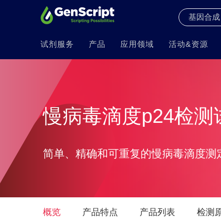
试剂服务
产品
应用领域
活动&资源
慢病毒滴度p24检测
简单、精确和可重复的慢病毒滴度测
概览
产品特点
产品列表
检测