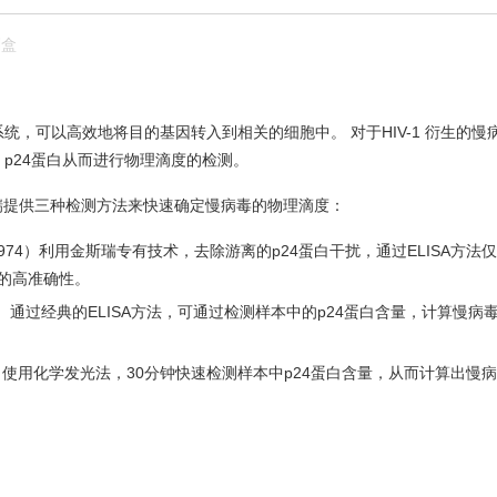
剂盒
系统，可以高效地将目的基因转入到相关的细胞中。 对于HIV-1 衍生的慢
 p24蛋白从而进行物理滴度的检测。
瑞提供三种检测方法来快速确定慢病毒的物理滴度：
, L00974）利用金斯瑞专有技术，去除游离的p24蛋白干扰，通过ELISA方法
测的高准确性。
L00938）通过经典的ELISA方法，可通过检测样本中的p24蛋白含量，计算慢病
L01019）使用化学发光法，30分钟快速检测样本中p24蛋白含量，从而计算出慢