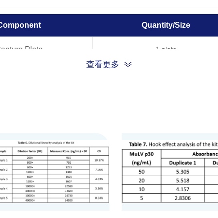
Component
Quantity/Size
apture Plate
1 plate
查看更多
tandard Stock
1 vial (50 μL)
ection Antibody
1 vial (12 mL)
eptavidin-HRP
1 bottle (12 mL)
e Dilution Buffer
1 bottle (60 mL)
 Wash Solution
1 bottle (60 mL)
ysis Solution
1 bottle (10 mL)