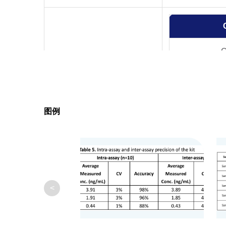
C
S
Det
图例
Str
Sampl
Kit Contents
20×
<
L