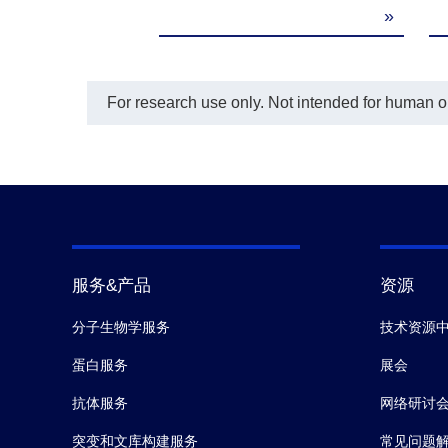
nd MuLV
»
»
T
 with a four-
odel. Each
d in duplicate,
S
lue of 1.
For research use only. Not intended for human or 
服务&产品
资源
分子生物学服务
技术资源
蛋白服务
展会
抗体服务
网络研讨
突变和文库构建服务
常见问题