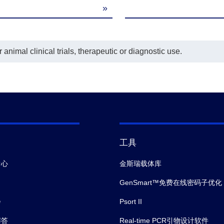
»
MB Solution
1 bottle (12 mL)
top Solution
1 bottle (6 mL)
animal clinical trials, therapeutic or diagnostic use.
Plate Sealer
2 pieces
工具
中心
金斯瑞载体库
GenSmart™免费在线密码子优化
会
Psort II
解答
Real-time PCR引物设计软件