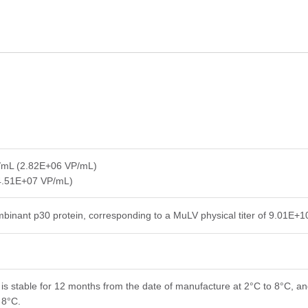
/mL (2.82E+06 VP/mL)
4.51E+07 VP/mL)
binant p30 protein, corresponding to a MuLV physical titer of 9.01E+
is stable for 12 months from the date of manufacture at 2°C to 8°C, and
 8°C.