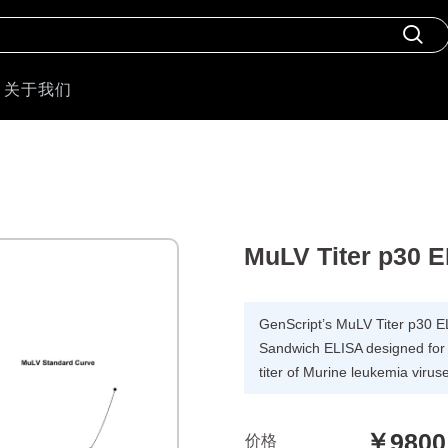
关于我们
MuLV Titer p30 E
GenScript’s MuLV Titer p30 EL
Sandwich ELISA designed for q
titer of Murine leukemia virus
￥9800
价格