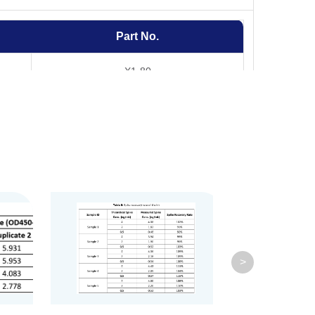
Part No.
X1-80
X1-10
X1-20
X1-30
X1-60
B-A1-71
>
X1-A0