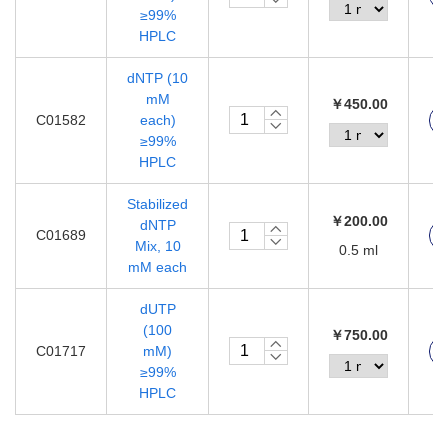
≥99%
HPLC
dNTP (10
mM
￥450.00
C01582
each)
≥99%
HPLC
Stabilized
￥200.00
dNTP
C01689
Mix, 10
0.5 ml
mM each
dUTP
(100
￥750.00
C01717
mM)
≥99%
HPLC