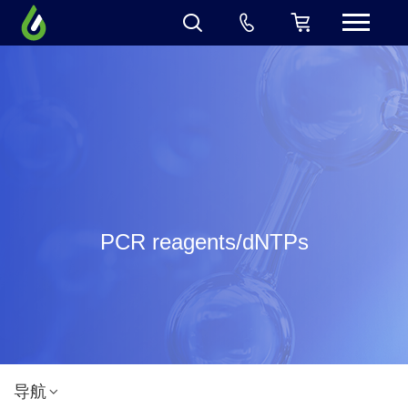
PCR reagents/dNTPs
导航