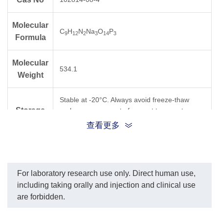
Molecular
C
H
N
Na
O
P
9
12
2
3
14
3
Formula
Molecular
534.1
Weight
Stable at -20°C. Always avoid freeze-thaw
Storage
cycles or exposure to frequent temperature
changes.
查看更多
For laboratory research use only. Direct human use,
including taking orally and injection and clinical use
are forbidden.