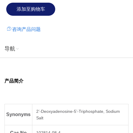
咨询产品问题
导航
产品简介
2’-Deoxyadenosine-5’-Triphosphate, Sodium
Synonyms
Salt
Cas No
102814-08-4