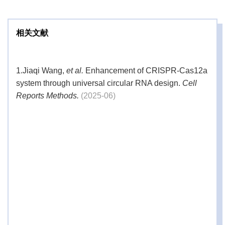
相关文献
1.
Jiaqi Wang,
et al.
Enhancement of CRISPR-Cas12a
system through universal circular RNA design.
Cell
Reports Methods.
(2025-06)