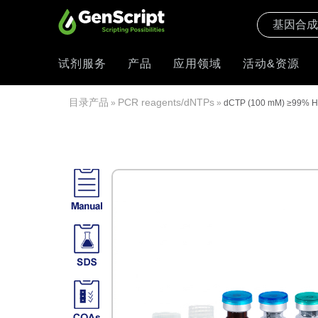
试剂服务
产品
应用领域
活动&资源
目录产品
PCR reagents/dNTPs
»
»
dCTP (100 mM) ≥99% 