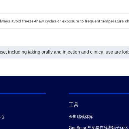
Always avoid freeze-thaw cycles or exposure to frequent temperature c
e, including taking orally and injection and clinical use are for
工具
中心
金斯瑞载体库
GenSmart™免费在线密码子优化