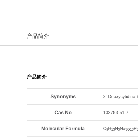
产品简介
产品简介
Synonyms
2’-Deoxycytidine-
Cas No
102783-51-7
Molecular Formula
C
H
N
Na
P
9
13
3
3O
13