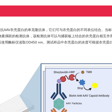
两种抗AAV衣壳蛋白的单克隆抗体，它们可与衣壳蛋白的不同表位结合。当
物素偶联的检测抗体，该检测抗体可以与捕获板上结合的衣壳蛋白相互作
止溶液，最后使用酶标仪读取OD450 nm。测试样品中衣壳蛋白的浓度可根据衣