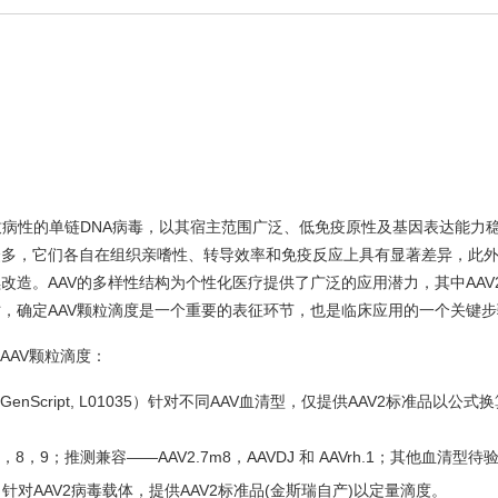
V），是一种非致病性的单链DNA病毒，以其宿主范围广泛、低免疫原性及基因表达能
众多，它们各自在组织亲嗜性、转导效率和免疫反应上具有显著差异，此
改造。AAV的多样性结构为个性化医疗提供了广泛的应用潜力，其中AAV
时，确定AAV颗粒滴度是一个重要的表征环节，也是临床应用的一个关键
AAV颗粒滴度：
GenScript, L01035）针对不同AAV血清型，仅提供AAV2标准品以公式
8，9；推测兼容——AAV2.7m8，AAVDJ 和 AAVrh.1；其他血清型待
00942）针对AAV2病毒载体，提供AAV2标准品(金斯瑞自产)以定量滴度。