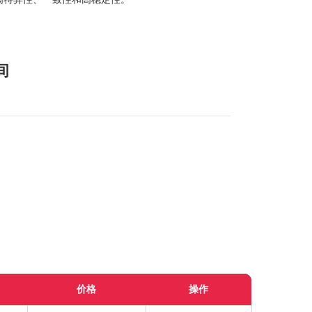
间
价格
操作