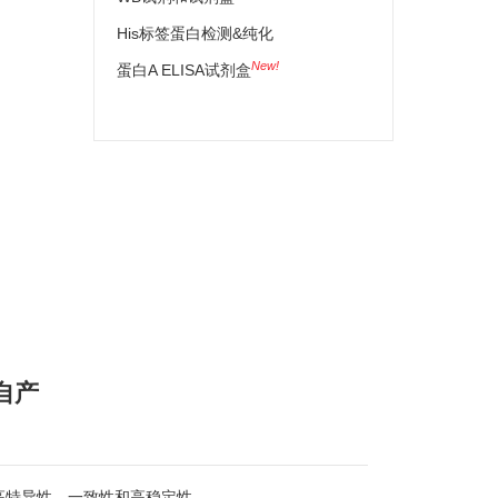
His标签蛋白检测&纯化
New!
蛋白A ELISA试剂盒
自产
高特异性、一致性和高稳定性。