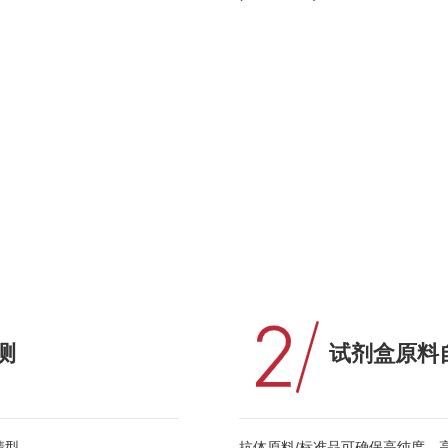
测
试剂盒原料
血清型。
抗体原料/标准品可确保高纯度、