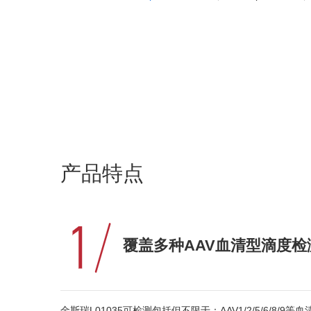
产品特点
覆盖多种AAV血清型滴度检
金斯瑞L01035可检测包括但不限于：AAV1/2/5/6/8/9等