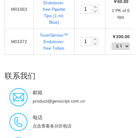
￥60.00
Endotoxin-
M01063
free Pipette
1 PK of 6
Tips (1 ml,
tips
Blue)
ToxinSensor™
￥200.00
M01072
Endotoxin-
free Tubes
联系我们
邮箱
product@genscript.com.cn
电话
点击查看各分区电话