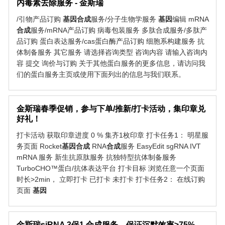
内毒素去除服务 - 金斯瑞
/引物产品订购
基因
合成
服务/分子生物学服务
基因
编辑 mRNA
合成
服务/mRNA产品订购 病毒包装服务 多肽合成服务/多肽产
品订购 蛋白表达服务/cas蛋白酶产品订购 细胞系构建服务 抗
体制备服务 其它服务 请选择咨询类型 咨询内容 请输入咨询内
容 提交 询价与订购 关于其他蛋白服务的更多信息，请访问我
们的蛋白服务主页或使用下面列出的信息与我们联系。
金斯瑞春季促销，参与下单/推新/打卡活动，集印章兑
好礼！
打卡活动 获取印章进度 0 % 集齐1枚印章 打卡任务1： 明星服
务页面 Rocket
基因
合成
RNA
合成
服务 EasyEdit sgRNA IVT
mRNA 服务 新生抗原肽服务 抗独特型抗体制备服务
TurboCHO™蛋白/抗体表达平台 打卡目标 浏览任意一个页面
时长>2min， 立即打卡 已打卡 未打卡 打卡任务2： 在线订购
页面
基因
金斯瑞siRNA 3保1 合成服务，保证沉默效率≥75%