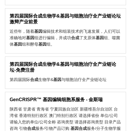
第四届国际
合成
生物学&
基因
与细胞治疗全产业链论坛
激辩产业前景
近些年，随着
基因
编辑技术和组装技术的飞速发展，人们可以
准确地对
基因
组进行编辑，并成功
合成
了支原体
基因
组、噬菌
体
基因
组和酵母
基因
组。
第四届国际
合成
生物学&
基因
与细胞治疗全产业链论
坛-免费注册
第四届国际
合成
生物学&
基因
与细胞治疗全产业链论坛
GenCRISPR™ 基因编辑细胞系服务 - 金斯瑞
陕西省 甘肃省 青海省 宁夏回族自治区 新疆维吾尔自治区 台
湾省 香港特别行政区 澳门特别行政区 请选择省份 单位/公司
请输入您的单位/公司全称 咨询类型 请选择咨询类型 目录产品
咨询 引物
合成
服务/引物产品订购
基因
合成
服务/分子生物学服