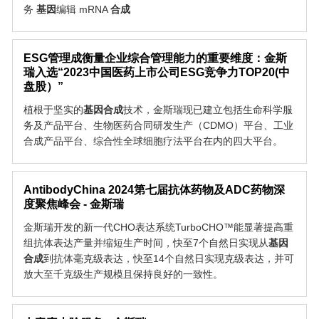
务
基因
编辑 mRNA
合成
ESG管理成衡量企业综合管理能力的重要维度：金斯
瑞入选“2023中国医药上市公司ESG竞争力TOP20(中
盘股）”
植根于坚实的
基因
合成
技术，金斯瑞现已建立包括生命科学服
务及产品平台、生物医药合同研发生产（CDMO）平台、工业
合成产品平台、综合性全球细胞疗法平台在内的四大平台。
AntibodyChina 2024第七届抗体药物及ADC药物深
度聚焦峰会 - 金斯瑞
金斯瑞开发的新一代CHO表达系统TurboCHO™能显著提高重
组抗体表达产量并缩短生产时间，快至7个自然日实现从
基因
合成
到抗体毫克级表达，快至14个自然日实现克级表达，并可
放大至千克级生产规模且保持良好的一致性。