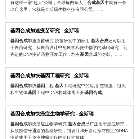
有这样一家“超人”公司，全球每四条人工
合成
基因
中就有一条
出自这里，它就是金斯瑞生物科技有限公司。......
基因
合成
加速疫苗研究 - 金斯瑞
基因
合成
加速疫苗研究 疫苗研发中的应用
基因
合成
还可以用
于疫苗研究，从疫苗设计中免疫学和微生物学的基础研究，到
先进的DNA疫苗药物开发工作，均有
基因
合成
的身影。......
基因
合成
加快
基因
工程研究 - 金斯瑞
基因
合成
加快
基因
工程
基因
工程研究中的应用 在细胞，组织
和生物体
基因
工程中DNA构建体离不开
基因
合成
。......
基因
合成
加快癌症生物学研究 - 金斯瑞
基因
合成
加快癌症生物学研究
基因
合成
已广泛用于癌症研究，
从致癌信号通路的基础研究，到设计和开发可预防癌症的DNA
疫苗或用于免疫肿瘤治疗的治疗性抗体。......