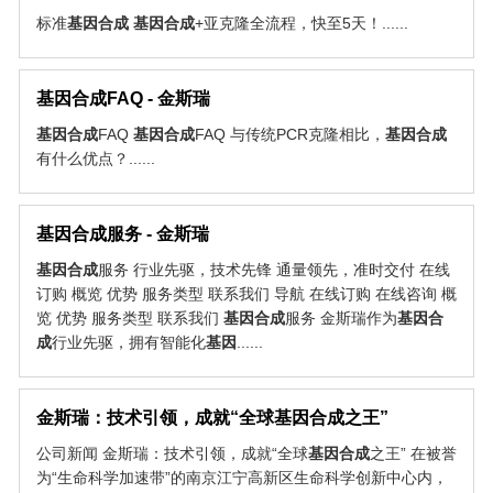
标准
基因
合成
基因
合成
+亚克隆全流程，快至5天！......
基因
合成
FAQ - 金斯瑞
基因
合成
FAQ
基因
合成
FAQ 与传统PCR克隆相比，
基因
合成
有什么优点？......
基因
合成
服务 - 金斯瑞
基因
合成
服务 行业先驱，技术先锋 通量领先，准时交付 在线
订购 概览 优势 服务类型 联系我们 导航 在线订购 在线咨询 概
览 优势 服务类型 联系我们
基因
合成
服务 金斯瑞作为
基因
合
成
行业先驱，拥有智能化
基因
......
金斯瑞：技术引领，成就“全球
基因
合成
之王”
公司新闻 金斯瑞：技术引领，成就“全球
基因
合成
之王” 在被誉
为“生命科学加速带”的南京江宁高新区生命科学创新中心内，