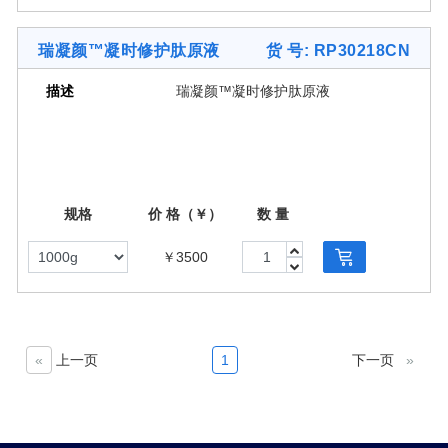
瑞凝颜™凝时修护肽原液
货 号: RP30218CN
描述
瑞凝颜™凝时修护肽原液
规格
价 格（￥）
数 量
￥3500
«
上一页
1
下一页
»