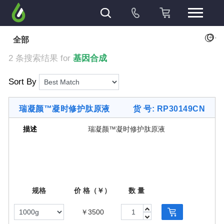
+
全部
2 条搜索结果 for
基因合成
Sort By
瑞凝颜™凝时修护肽原液
货 号: RP30149CN
描述
瑞凝颜™凝时修护肽原液
规格
价 格（￥）
数 量
￥3500