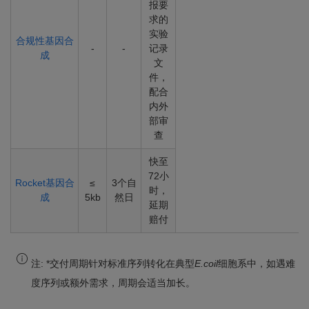
报要
求的
实验
合规性基因合
-
-
记录
成
文
件，
配合
内外
部审
查
快至
72小
Rocket基因合
≤
3个自
时，
成
5kb
然日
延期
赔付
注:
*交付周期针对标准序列转化在典型
E.coil
细胞系中，如遇难
度序列或额外需求，周期会适当加长。