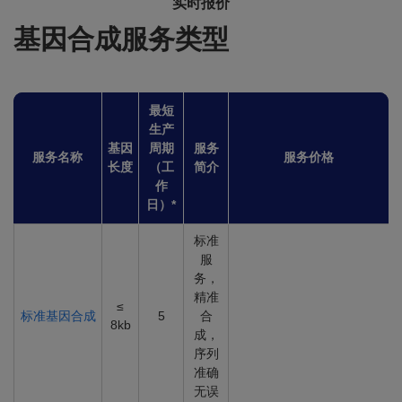
实时报价
基因合成服务类型
最短
生产
基因
周期
服务
服务名称
服务价格
长度
（工
简介
作
日）*
标准
服
务，
精准
≤
标准基因合成
5
合
8kb
成，
序列
准确
无误