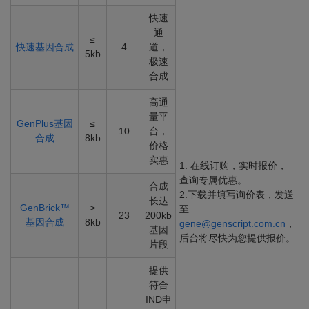
快速
通
≤
快速基因合成
4
道，
5kb
极速
合成
高通
量平
GenPlus基因
≤
10
台，
合成
8kb
价格
实惠
1. 在线订购，实时报价，
查询专属优惠。
合成
2.下载并填写询价表，发送
长达
GenBrick™
>
至
23
200kb
基因合成
8kb
gene@genscript.com.cn
，
基因
后台将尽快为您提供报价。
片段
提供
符合
IND申