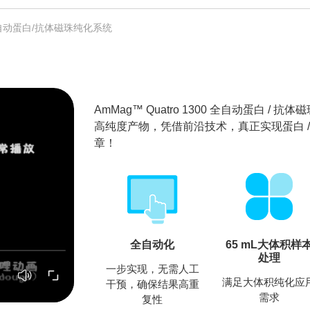
00 全自动蛋白/抗体磁珠纯化系统
AmMag™ Quatro 1300 全自动蛋白
高纯度产物，凭借前沿技术，真正实现蛋白 /
章！
全自动化
65 mL大体积样
处理
一步实现，无需人工
满足大体积纯化应
干预，确保结果高重
需求
复性