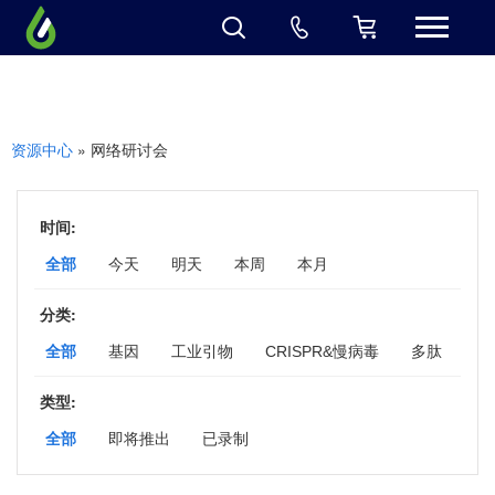
» 网络研讨会
资源中心
时间:
全部
今天
明天
本周
本月
分类:
全部
基因
工业引物
CRISPR&慢病毒
多肽
抗体
蛋白
基因与细胞工程线上峰会
siRNA
类型:
全部
即将推出
已录制