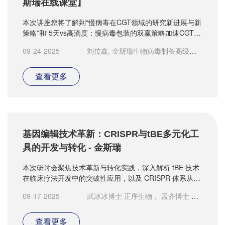
斯瑞在线课堂】
本次讲座您将了解到“慢病毒在CGT领域的研究新进展与新
策略”和“5天vs高滴度：慢病毒包装的双赢策略加速CGT开
发”的精彩内容
09-24-2025
刘传鑫, 金斯瑞生物病毒制备高级科
学家 / 张长风, 上药集团质量与注册总监
查看更多
基因编辑技术革新：CRISPR与tBE多元化工
具的开发与转化 - 金斯瑞
本次研讨会聚焦技术革新与转化实践，深入解析 tBE 技术
在临床疗法开发中的突破性应用，以及 CRISPR 体系从
“基因剪刀” 到多元化工具箱的进化路径，为从业者呈现从
09-17-2025
武冰冰博士 正序生物， 孟齐博士 金
技术创新到产业落地的前沿洞察。
斯瑞中国业务部高级应用科学家
查看更多