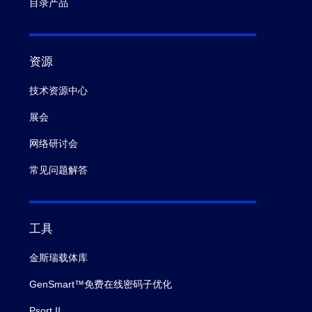
目录产品
资源
技术资源中心
展会
网络研讨会
常见问题解答
工具
金斯瑞载体库
GenSmart™免费在线密码子优化
Psort II