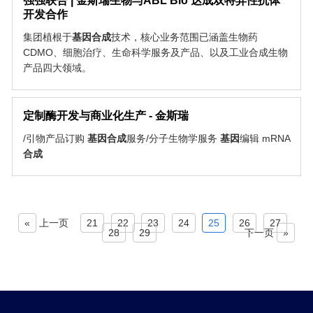
开发合作
集团植根于
基因
合成
技术，核心业务范围已涵盖生物药
CDMO、细胞治疗、生命科学服务及产品、以及工业合成生物
产品四大领域。
定制酶开发与商业化生产 - 金斯瑞
/引物产品订购
基因
合成
服务/分子生物学服务
基因
编辑 mRNA
合成
«
上一页
21
22
23
24
25
26
27
28
29
下一页
»