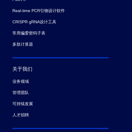
Real-time PCR引物设计软件
CRISPR gRNA设计工具
常用偏爱密码子表
多肽计算器
关于我们
业务领域
管理团队
可持续发展
人才招聘