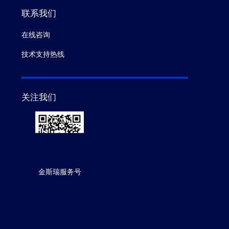
联系我们
在线咨询
技术支持热线
关注我们
金斯瑞服务号