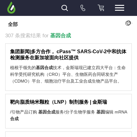
+
全部
307 条搜索结果 for
基因合成
集团新闻|多方合作， cPass™ SARS-CoV-2中和抗体
检测服务在新加坡面向社区提供
植根于领先的
基因
合成
技术，金斯瑞现已建立四大平台：生命
科学受托研究机构（CRO）平台、生物医药合同研发生产
（CDMO）平台、细胞治疗平台及工业合成生物产品平台。
靶向脂质纳米颗粒（LNP）制剂服务 | 金斯瑞
/引物产品订购
基因
合成
服务/分子生物学服务
基因
编辑 mRNA
合成