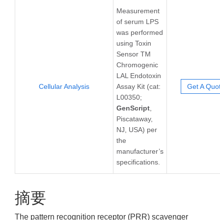
Measurement
of serum LPS
was performed
using Toxin
Sensor TM
Chromogenic
LAL Endotoxin
Cellular Analysis
Assay Kit (cat:
Get A Quo
L00350;
GenScript
,
Piscataway,
NJ, USA) per
the
manufacturer’s
speciﬁcations.
摘要
The pattern recognition receptor (PRR) scavenger