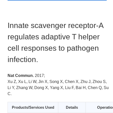
Innate scavenger receptor-A
regulates adaptive T helper
cell responses to pathogen
infection.
Nat Commun.
2017;
Xu Z, Xu L, Li W, Jin X, Song X, Chen X, Zhu J, Zhou S,
Li Y, Zhang W, Dong X, Yang X, Liu F, Bai H, Chen Q, Su
C.
Products/Services Used
Details
Operatio