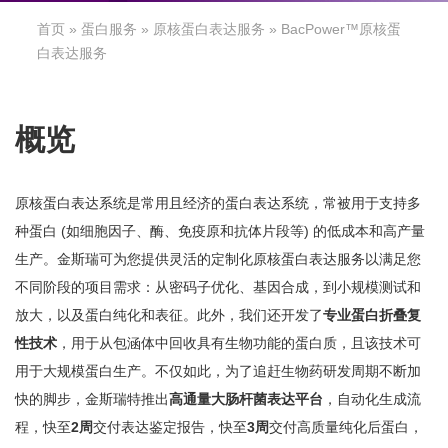
首页
»
蛋白服务
»
原核蛋白表达服务
» BacPower™原核蛋
白表达服务
概览
原核蛋白表达系统是常用且经济的蛋白表达系统，常被用于支持多
种蛋白 (如细胞因子、酶、免疫原和抗体片段等) 的低成本和高产量
生产。金斯瑞可为您提供灵活的定制化原核蛋白表达服务以满足您
不同阶段的项目需求：从密码子优化、基因合成，到小规模测试和
放大，以及蛋白纯化和表征。此外，我们还开发了
专业蛋白折叠复
性技术
，用于从包涵体中回收具有生物功能的蛋白质，且该技术可
用于大规模蛋白生产。不仅如此，为了追赶生物药研发周期不断加
快的脚步，金斯瑞特推出
高通量大肠杆菌表达平台
，自动化生成流
程，快至
2周
交付表达鉴定报告，快至
3周
交付高质量纯化后蛋白，