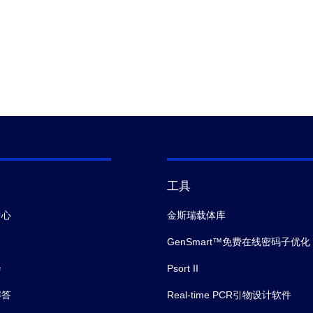
工具
中心
金斯瑞载体库
GenSmart™免费在线密码子优化
会
Psort II
解答
Real-time PCR引物设计软件