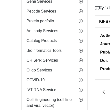
Gene Services
页码: 1/
Peptide Services
Protein portfolio
IGFBP
Antibody Services
Auth
Catalog Products
Jour
Bioinformatics Tools
PubM
CRISPR Services
Doi:
Prod
Oligo Services
COVID-19
IVT RNA Service
Cell Engineering (cell line
and viral vector)