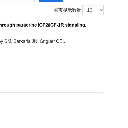
每页显示数量
hrough paracrine IGF2/IGF-1R signaling.
ey SM, Sarkaria JN, Griguer CE,.