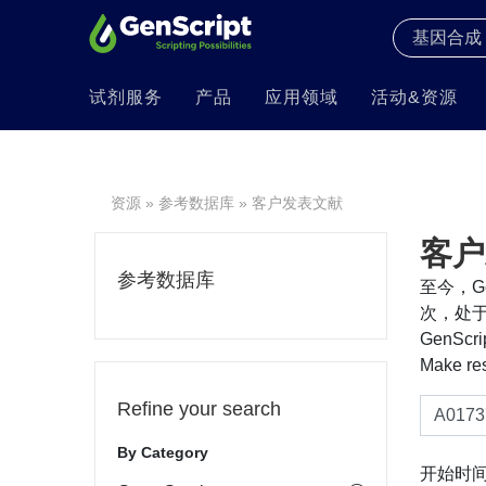
试剂服务
产品
应用领域
活动&资源
资源
»
参考数据库
» 客户发表文献
客户
参考数据库
至今，Ge
次，处于
GenS
Make re
Refine your search
By Category
开始时