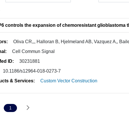
1
6 controls the expansion of chemoresistant glioblastoma t
ors:
Oliva CR,,, Halloran B, Hjelmeland AB, Vazquez A,, Bail
nal:
Cell Commun Signal
ed ID:
30231881
10.1186/s12964-018-0273-7
ucts & Services:
Custom Vector Construction
1