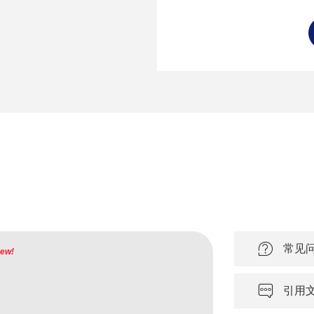
常见
ew!
引用