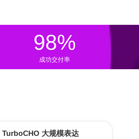
98
%
成功交付率
TurboCHO 大规模表达