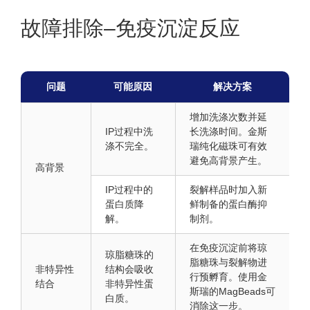
故障排除–免疫沉淀反应
问题
可能原因
解决方案
增加洗涤次数并延
IP过程中洗
长洗涤时间。金斯
涤不完全。
瑞纯化磁珠可有效
避免高背景产生。
高背景
IP过程中的
裂解样品时加入新
蛋白质降
鲜制备的蛋白酶抑
解。
制剂。
在免疫沉淀前将琼
琼脂糖珠的
脂糖珠与裂解物进
非特异性
结构会吸收
行预孵育。使用金
结合
非特异性蛋
斯瑞的MagBeads可
白质。
消除这一步。