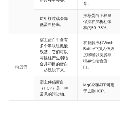
穿过程中丢失。
育。
推荐蛋白上样量
层析柱过载会降
保持在层析柱体
低蛋白得率。
积的50–75%。
宿主蛋白中含有
在裂解液和Wash
多个串联组氨酸
Buffer中加入低浓
残基，它们可以
度咪唑以洗脱非
与镍柱产生弱结
特异性结合蛋
合并和目的蛋白
纯度低
白。
一起洗脱下来。
宿主伴侣蛋白
MgCl2和ATP可用
（HCP）是一种
于去除HCP。
常见的污染物。