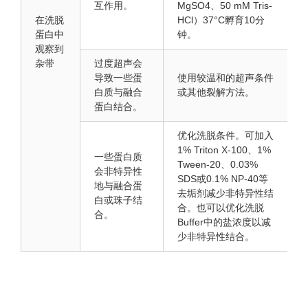
互作用。
MgSO4、50 mM Tris-
在洗脱
HCl）37°C孵育10分
蛋白中
钟。
观察到
杂带
过度超声会
导致一些蛋
使用较温和的超声条件
白质与融合
或其他裂解方法。
蛋白结合。
优化洗脱条件。可加入
1% Triton X-100、1%
一些蛋白质
Tween-20、0.03%
会非特异性
SDS或0.1% NP-40等
地与融合蛋
去垢剂减少非特异性结
白或珠子结
合。也可以优化洗脱
合。
Buffer中的盐浓度以减
少非特异性结合。