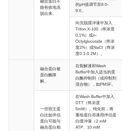
融合蛋白不
的pH值调节至8.0-
能有效地洗
9.0。
脱出来。
向洗脱缓冲液中加入
Triton X-100（终浓度
0.1%）或n-
Octylglucoside（终浓
度2%）或NaCl（终浓
度0.1-0.2M）。
在裂解液和Wash
融合蛋白被
Buffer中加入适当的蛋
蛋白酶降
白酶抑制剂（或抑制剂
解。
混合物），如PMSF。
在Wash Buffer中加入
DTT（终浓度
一些宿主蛋
5mM）。纯化前，将
白比如伴侣
重组蛋白溶液用伴侣蛋
蛋白可能与
白缓冲液（2 mM
融合蛋白相
ATP、10 mM