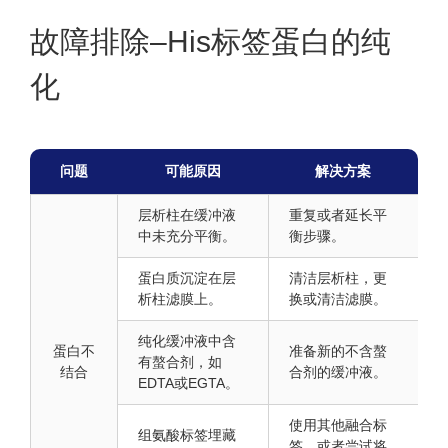
故障排除–His标签蛋白的纯
化
问题
可能原因
解决方案
层析柱在缓冲液
重复或者延长平
中未充分平衡。
衡步骤。
蛋白质沉淀在层
清洁层析柱，更
析柱滤膜上。
换或清洁滤膜。
纯化缓冲液中含
蛋白不
准备新的不含螯
有螯合剂，如
结合
合剂的缓冲液。
EDTA或EGTA。
使用其他融合标
组氨酸标签埋藏
签，或者尝试将