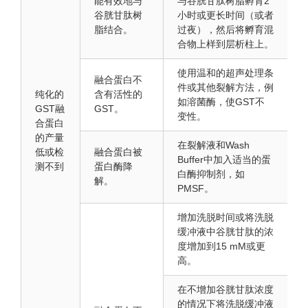
能有效地与
与谷胱甘肽树脂孵育2
谷胱甘肽树
小时或更长时间（或者
脂结合。
过夜），然后将孵育混
合物上样到层析柱上。
使用温和的超声处理条
融合蛋白不
件或其他裂解方法，例
纯化的
含有活性的
如溶菌酶，使GST不
GST融
GST。
变性。
合蛋白
的产量
在裂解液和Wash
低或检
融合蛋白被
Buffer中加入适当的蛋
测不到
蛋白酶降
白酶抑制剂，如
解。
PMSF。
增加洗脱时间或将洗脱
缓冲液中谷胱甘肽的浓
度增加到15 mM或更
高。
在不增加谷胱甘肽浓度
的情况下将洗脱缓冲液