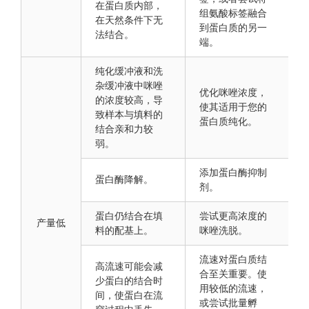
在蛋白质内部，
组氨酸标签融合
在天然条件下无
到蛋白质的另一
法结合。
端。
纯化缓冲液和洗
杂缓冲液中咪唑
优化咪唑浓度，
的浓度较高，导
使其适用于您的
致样本与填料的
蛋白质纯化。
结合亲和力较
弱。
添加蛋白酶抑制
蛋白酶降解。
剂。
蛋白仍结合在填
尝试更高浓度的
产量低
料的配基上。
咪唑洗脱。
流速对蛋白质结
高流速可能会减
合至关重要。使
少蛋白的结合时
用较低的流速，
间，使蛋白在流
或尝试批量孵