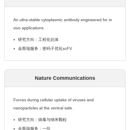
An ultra-stable cytoplasmic antibody engineered for in
vivo applications.
研究方向：工程化抗体
金斯瑞服务：密码子优化scFV
Nature Communications
Forces during cellular uptake of viruses and
nanoparticles at the ventral side.
研究方向：病毒与纳米颗粒
金斯瑞服务：一抗