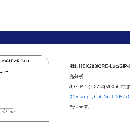
Jurkat/CD32A/NFAT-Luc
2 Vials
Jurkat/NFAT-Luc/CD16A 158V
2 Vials
GS-J2C/CD16a 158V
2 Vials
GS-J2C/CD16A158F
2 Vials
GS-J2/PD-1
2 Vials
GS-C3/PD-L1
2 Vials
图1. HEK293/CRE-Luc/GIP
GS-C3/PD-L1
2 Vials
光分析
将GLP-1 (7-37)与M0056
GS-J2B/PD-1
2 Vials
(Genscript , Cat. No. L00877
GS-C3/PD-L1/CD80
2 Vials
光信号值。
GS-J7/4-1BB/PD-1
2 Vials
GS-J4B/LAG3/PD-1
2 Vials