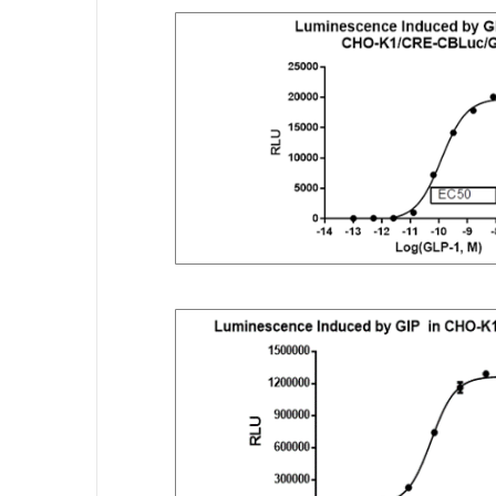
APC/PD-L1
APC
LAG3
TIGIT/PD-1
CD155/PD-L1
CD155
TIGIT
CD155
TIGIT
TGF-β
TGF-β