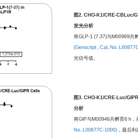
Raji/APC/PD-L1
2 Vials
图2. CHO-K1/CRE-CBLuc/
Raji/APC
2 Vials
发光分析
GS-J4B/LAG3
2 Vials
将GLP-1 (7-37)与M0096
GS-J2/TIGIT/PD-1
2 Vials
(Genscript , Cat. No. L00877
光信号值。
GS-C2/CD155/PD-L1
2 Vials
GS-C2/CD155
2 Vials
Opti-TIGIT Effector cell
2 Vials
图3. CHO-K1/CRE-Luc/GIP
GS-C2/CD155/CD112
2 Vials
分析
GS-J2C/PVRIG/TIGIT
2 Vials
将GIP与M00946共孵育6 h，
HT1080/SBE-Luc
2 Vials
No. L00877C-1000)
，最后利
HEK293/SBE-Luc
2 Vials