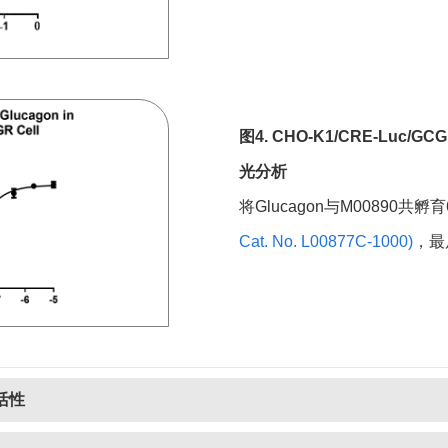
GS-A1/SBE-Luc
2 Vials
HEK293/SRE-Luc
2 Vials
HEK293/Luc (IFN-γ)
2 Vials
图4. CHO-K1/CRE-Luc/GCG
GS-E2-IL-1RL1
2 Vials
光分析
GS-A3/IL-1RL2
2 Vials
将Glucagon与M00890共孵
Cat. No. L00877C-1000)
，最
TCR activation Reporter cell
2 Vials
HEK293/STAT6-RE-Luc
2 Vials
GS-C5/IL-4Rα/IL-13Rα1
2 Vials
CHO-K1/IL-4Rα/γ chain
2 Vials
体活性
HEK293/Luc (IL-6)
2 Vials