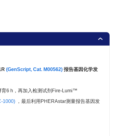
M00914
查阅说明书
M00926
查阅说明书
RD00830
查阅说明书
RD00887
查阅说明书
M00612
查阅说明书
M00613
查阅说明书
-1R
(GenScript, Cat. M00562)
报告基因化学发
RD00703
查阅说明书
2共孵育6 h，再加入检测试剂Fire-Lumi™
RD00871
查阅说明书
C-1000)
，最后利用PHERAstar测量报告基因发
RD00810
查阅说明书
RD00899
查阅说明书
RD01110
查阅说明书