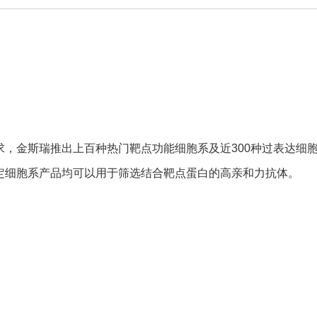
，金斯瑞推出上百种热门靶点功能细胞系及近300种过表达细
定细胞系产品均可以用于筛选结合靶点蛋白的高亲和力抗体。