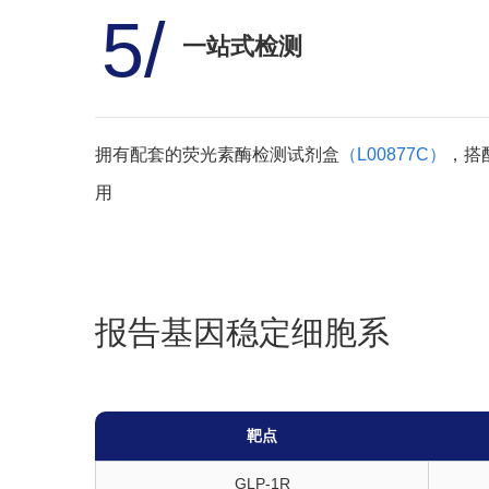
5/
一站式检测
拥有配套的荧光素酶检测试剂盒
（L00877C）
，搭
用
报告基因稳定细胞系
靶点
GLP-1R