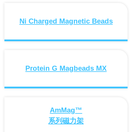
Ni Charged Magnetic Beads
Protein G Magbeads MX
AmMag™
系列磁力架