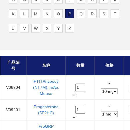
K
L
M
N
O
P
Q
R
S
T
U
V
W
X
Y
Z
产品编
名称
数量
价格
号
PTH Antibody
-
V08704
(NT7M), mAb,
Mouse
-
Progesterone
V09201
(5F2HC)
ProGRP