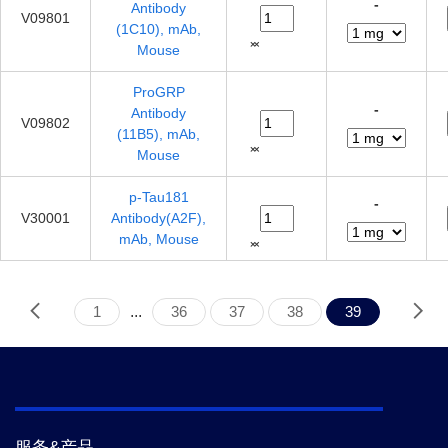
-
Antibody
V09801
(1C10), mAb,
Mouse
ProGRP
-
Antibody
V09802
(11B5), mAb,
Mouse
p-Tau181
-
V30001
Antibody(A2F),
mAb, Mouse
1
...
36
37
38
39
服务&产品