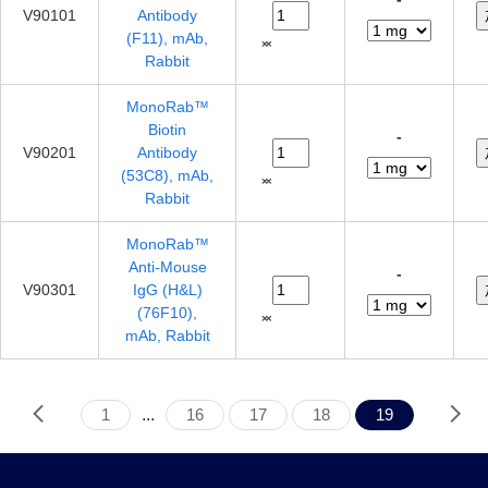
V90101
Antibody
(F11), mAb,
Rabbit
MonoRab™
Biotin
-
V90201
Antibody
(53C8), mAb,
Rabbit
MonoRab™
Anti-Mouse
-
V90301
IgG (H&L)
(76F10),
mAb, Rabbit
1
...
16
17
18
19