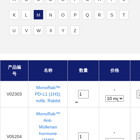
K
L
M
N
O
P
Q
R
S
T
U
V
W
X
Y
Z
产品编
名称
数量
价格
号
MonoRabᵀᴹ
-
V02303
PD-L1 (1H3),
mAb, Rabbit
MonoRab™
Anti-
Müllerian
-
hormone
V05204