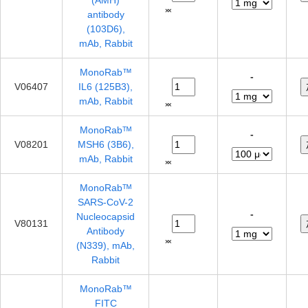
(AMH)
antibody
(103D6),
mAb, Rabbit
MonoRab™
-
V06407
IL6 (125B3),
mAb, Rabbit
MonoRabᵀᴹ
-
V08201
MSH6 (3B6),
mAb, Rabbit
MonoRabᵀᴹ
SARS-CoV-2
-
Nucleocapsid
V80131
Antibody
(N339), mAb,
Rabbit
MonoRab™
FITC
-