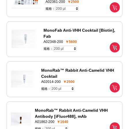
A02361-200
￥2500
规格：
MonoFab Anti-VHH Cocktail [Biotin],
Fab
A02348-200
￥5600
规格：
MonoRab™ Rabbit Anti-Camelid VHH
Cocktail
A02014-200
￥2500
规格：
MonoRab™ Rabbit Anti-Camelid VHH
Antibody [iFluor488], mAb
A01862-200
￥1640
规格：