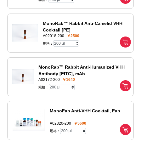
MonoRab™ Rabbit Anti-Camelid VHH
Cocktail [PE]
A02018-200
￥2500
规格：
MonoRab™ Rabbit Anti-Humanized VHH
Antibody [FITC], mAb
A02172-200
￥1640
规格：
MonoFab Anti-VHH Cocktail, Fab
A02320-200
￥5600
规格：