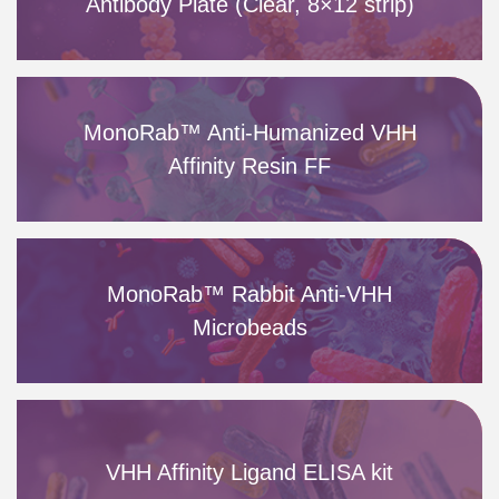
Antibody Plate (Clear, 8×12 strip)
MonoRab™ Anti-Humanized VHH
Affinity Resin FF
MonoRab™ Rabbit Anti-VHH
Microbeads
VHH Affinity Ligand ELISA kit