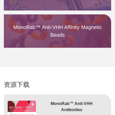
MonoRab™ Anti-VHH Affinity Magnetic
Beads
资源下载
MonoRab™ Anti-VHH
Antibodies