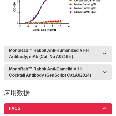
MonoRab™ Rabbit Anti-Humanized VHH
Antibody, mAb (Cat. No A02165 )
MonoRab™ Rabbit Anti-Camelid VHH
Cocktail Antibody (GenScript Cat.A02014)
应用数据
FACS