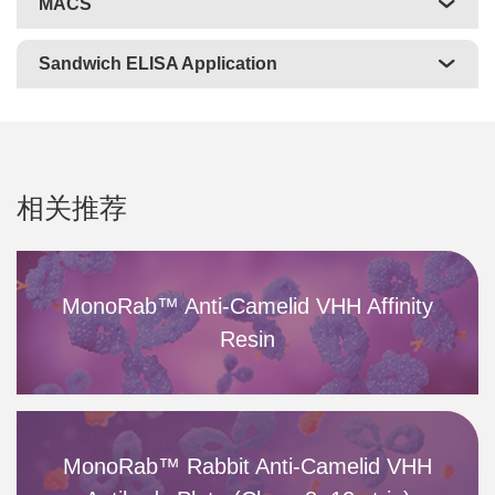
MACS
Sandwich ELISA Application
相关推荐
MonoRab™ Anti-Camelid VHH Affinity
Resin
MonoRab™ Rabbit Anti-Camelid VHH