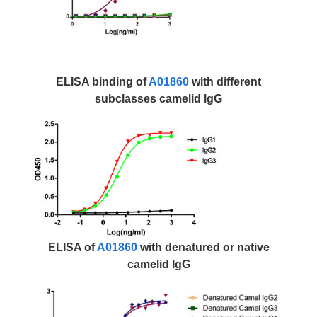
ELISA binding of
A01860
with different
subclasses camelid lgG
ELISA of
A01860
with denatured or native
camelid IgG