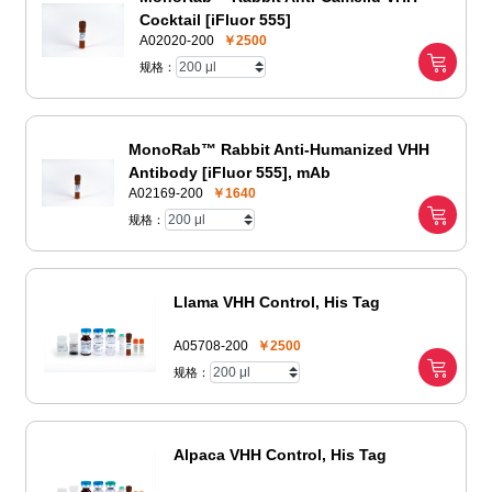
Cocktail [iFluor 555]
A02020-200
￥2500
规格：
MonoRab™ Rabbit Anti-Humanized VHH
Antibody [iFluor 555], mAb
A02169-200
￥1640
规格：
Llama VHH Control, His Tag
A05708-200
￥2500
规格：
Alpaca VHH Control, His Tag