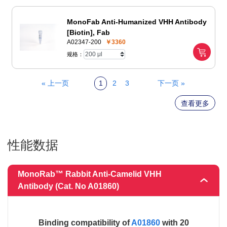
MonoFab Anti-Humanized VHH Antibody
[Biotin], Fab
A02347-200
￥3360
规格：
« 上一页
1
2
3
下一页 »
查看更多
性能数据
MonoRab™ Rabbit Anti-Camelid VHH
Antibody (Cat. No A01860)
Binding compatibility of
A01860
with 20