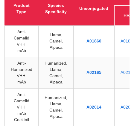
Product
Species
Unconjugated
Type
Specificity
HRP
Anti-
Llama,
Camelid
Camel,
A01860
A0186
VHH,
Alpaca
mAb
Anti-
Humanized,
Humanized
Llama,
A02165
A0216
VHH,
Camel,
mAb
Alpaca
Anti-
Humanized,
Camelid
Llama,
VHH,
A02014
A0201
Camel,
mAb
Alpaca
Cocktail