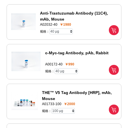
Anti-Trastuzumab Antibody (11C4),
mAb, Mouse
A02032-40
￥1980
规格：
c-Myc-tag Antibody, pAb, Rabbit
A00172-40
￥990
规格：
THE™ V5 Tag Antibody [HRP], mAb,
Mouse
A01733-100
￥2000
规格：