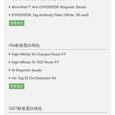
MonoRab™ Anti-DYKDDDDK Magnetic Beads
DYKDDDDK Tag Antibody Plate (White, 96-well)
查看更多
His标签蛋白纯化
High Affinity Ni-Charged Resin FF
High Affinity Ni-TED Resin FF
Ni Magnetic beads
His Tag ELISA Detection Kit
查看更多
GST标签蛋白纯化