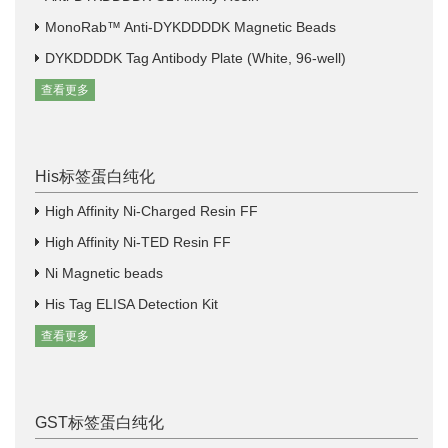
MonoRab™ Anti-DYKDDDDK Magnetic Beads
DYKDDDDK Tag Antibody Plate (White, 96-well)
查看更多
His标签蛋白纯化
High Affinity Ni-Charged Resin FF
High Affinity Ni-TED Resin FF
Ni Magnetic beads
His Tag ELISA Detection Kit
查看更多
GST标签蛋白纯化