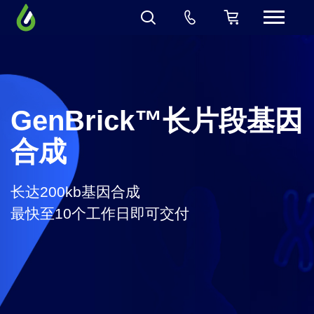
GenBrick™长片段基因
合成
长达200kb基因合成
最快至10个工作日即可交付