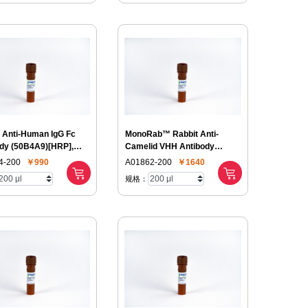
 Anti-Human IgG Fc
MonoRab™ Rabbit Anti-
dy (50B4A9)[HRP],
Camelid VHH Antibody
[iFluor488], mAb
4-200
￥990
A01862-200
￥1640
规格：