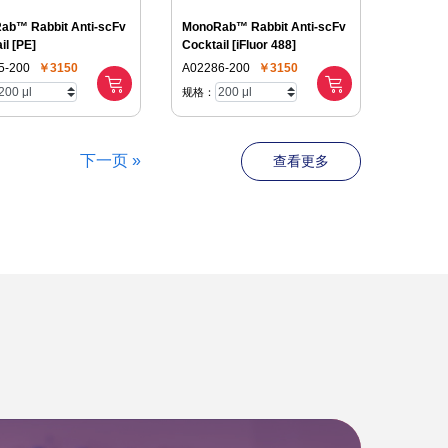
ab™ Rabbit Anti-scFv
MonoRab™ Rabbit Anti-scFv
il [PE]
Cocktail [iFluor 488]
5-200
￥3150
A02286-200
￥3150
规格：
下一页 »
查看更多