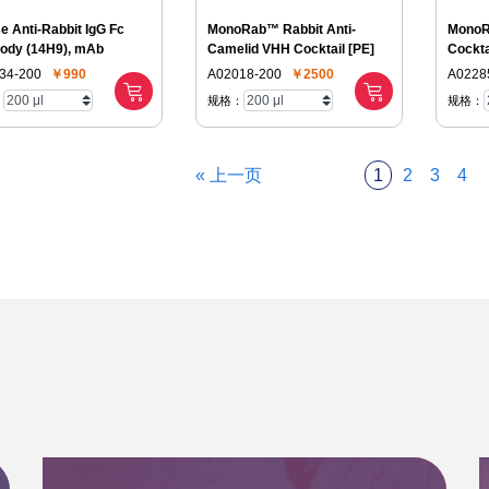
 Anti-Rabbit IgG Fc
MonoRab™ Rabbit Anti-
MonoR
body (14H9), mAb
Camelid VHH Cocktail [PE]
Cockta
34-200
￥990
A02018-200
￥2500
A0228
：
规格：
规格：
« 上一页
1
2
3
4