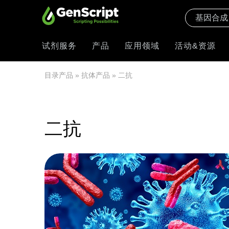
试剂服务
产品
应用领域
活动&资源
目录产品
»
抗体产品
» 二抗
二抗