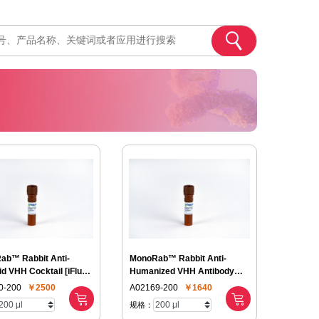
ab™ Rabbit Anti-
MonoRab™ Rabbit Anti-
d VHH Cocktail [iFluor
Humanized VHH Antibody
[iFluor 555], mAb
0-200
￥2500
A02169-200
￥1640
规格：