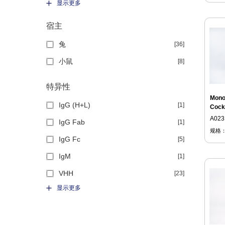
显示更多
宿主
兔
[36]
小鼠
[8]
特异性
Mono
IgG (H+L)
[1]
Cockt
A023
IgG Fab
[1]
规格
IgG Fc
[5]
IgM
[1]
VHH
[23]
显示更多