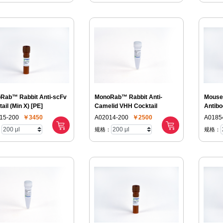
Rab™ Rabbit Anti-scFv
MonoRab™ Rabbit Anti-
Mouse
ail (Min X) [PE]
Camelid VHH Cocktail
Antibo
mAb
15-200
￥3450
A02014-200
￥2500
A0185
：
规格：
规格：