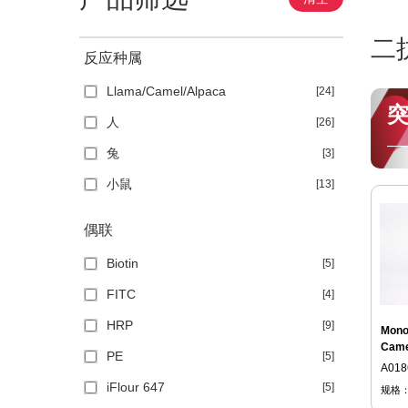
二
反应种属
Llama/Camel/Alpaca
[24]
人
[26]
—
兔
[3]
小鼠
[13]
偶联
Biotin
[5]
FITC
[4]
HRP
[9]
Mono
Came
PE
[5]
A018
iFlour 647
[5]
规格