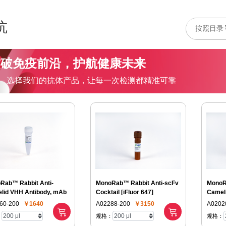
抗
突破免疫前沿，护航健康未来
— 选择我们的抗体产品，让每一次检测都精准可靠
Rab™ Rabbit Anti-
MonoRab™ Rabbit Anti-scFv
MonoR
lid VHH Antibody, mAb
Cocktail [iFluor 647]
Cameli
555]
60-200
￥1640
A02288-200
￥3150
A0202
：
规格：
规格：