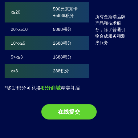
500元京东卡
x≥20
+5888积分
所有金斯瑞品牌
产品和技术服
20>x≥10
5888积分
务，除了普通引
物合成服务和测
序服务
10>x≥5
2688积分
5>x≥3
1688积分
x<3
288积分
*奖励积分可兑换
积分商城
精美礼品
在线提交