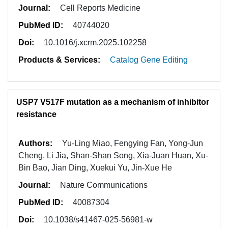
Journal:
Cell Reports Medicine
PubMed ID:
40744020
Doi:
10.1016/j.xcrm.2025.102258
Products & Services:
Catalog Gene Editing
USP7 V517F mutation as a mechanism of inhibitor
resistance
Authors:
Yu-Ling Miao, Fengying Fan, Yong-Jun
Cheng, Li Jia, Shan-Shan Song, Xia-Juan Huan, Xu-
Bin Bao, Jian Ding, Xuekui Yu, Jin-Xue He
Journal:
Nature Communications
PubMed ID:
40087304
Doi:
10.1038/s41467-025-56981-w