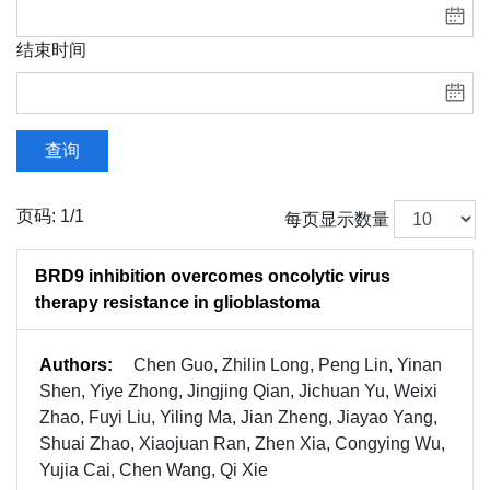
结束时间
查询
页码: 1/1
每页显示数量
BRD9 inhibition overcomes oncolytic virus
therapy resistance in glioblastoma
Authors:
Chen Guo, Zhilin Long, Peng Lin, Yinan
Shen, Yiye Zhong, Jingjing Qian, Jichuan Yu, Weixi
Zhao, Fuyi Liu, Yiling Ma, Jian Zheng, Jiayao Yang,
Shuai Zhao, Xiaojuan Ran, Zhen Xia, Congying Wu,
Yujia Cai, Chen Wang, Qi Xie