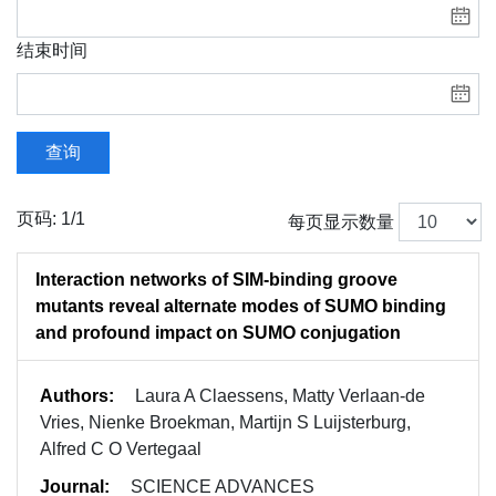
结束时间
查询
页码: 1/1
每页显示数量
Interaction networks of SIM-binding groove
mutants reveal alternate modes of SUMO binding
and profound impact on SUMO conjugation
Authors:
Laura A Claessens, Matty Verlaan-de
Vries, Nienke Broekman, Martijn S Luijsterburg,
Alfred C O Vertegaal
Journal:
SCIENCE ADVANCES