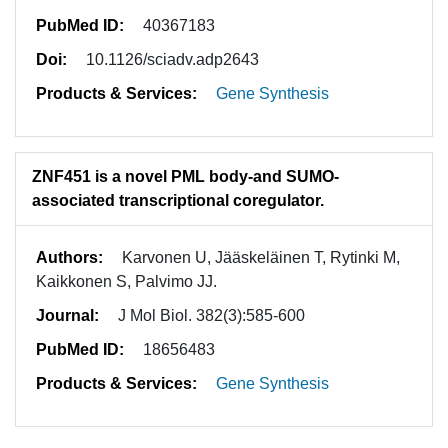
PubMed ID:
40367183
Doi:
10.1126/sciadv.adp2643
Products & Services:
Gene Synthesis
ZNF451 is a novel PML body-and SUMO-
associated transcriptional coregulator.
Authors:
Karvonen U, Jääskeläinen T, Rytinki M,
Kaikkonen S, Palvimo JJ.
Journal:
J Mol Biol. 382(3):585-600
PubMed ID:
18656483
Products & Services:
Gene Synthesis