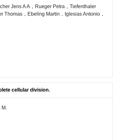
er Jens A A，Rueger Petra，Tiefenthaler
r Thomas，Ebeling Martin，Iglesias Antonio，
lete cellular division.
 M.