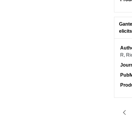
Gante
elici
Auth
R, Ri
Jour
PubM
Prod