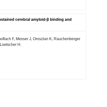
stained cerebral amyloid-β binding and
oflach F, Messer J, Oroszlan K, Rauchenberger
 Loetscher H.