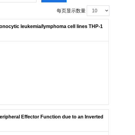
每页显示数量
onocytic leukemia/lymphoma cell lines THP-1
eripheral Effector Function due to an Inverted