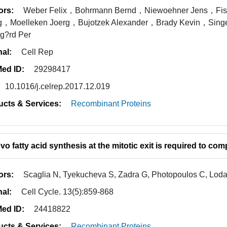
ors:
Weber Felix，Bohrmann Bernd，Niewoehner Jens，Fisch
g，Moelleken Joerg，Bujotzek Alexander，Brady Kevin，Singe
g?rd Per
nal:
Cell Rep
ed ID:
29298417
10.1016/j.celrep.2017.12.019
ucts & Services:
Recombinant Proteins
o fatty acid synthesis at the mitotic exit is required to comp
ors:
Scaglia N, Tyekucheva S, Zadra G, Photopoulos C, Loda
nal:
Cell Cycle. 13(5):859-868
ed ID:
24418822
ucts & Services:
Recombinant Proteins