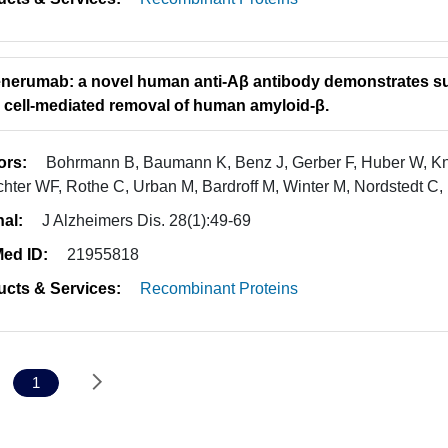
nerumab: a novel human anti-Aβ antibody demonstrates su
ts cell-mediated removal of human amyloid-β.
ors:
Bohrmann B, Baumann K, Benz J, Gerber F, Huber W, Kn
chter WF, Rothe C, Urban M, Bardroff M, Winter M, Nordstedt C,
nal:
J Alzheimers Dis. 28(1):49-69
ed ID:
21955818
ucts & Services:
Recombinant Proteins
1