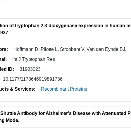
1
tion of tryptophan 2,3-dioxygenase expression in human m
U937
ors:
Hoffmann D, Pilotte L, Stroobant V, Van den Eynde BJ,
nal:
Int J Tryptophan Res
ed ID:
31903023
10.1177/1178646919891736
ucts & Services:
Recombinant Proteins
 Shuttle Antibody for Alzheimer's Disease with Attenuated P
ng Mode.