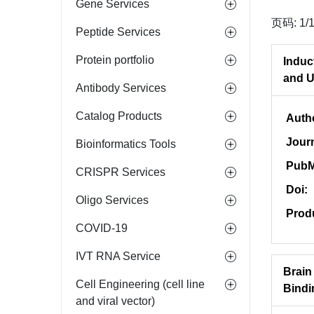
Gene Services
页码: 1/
Peptide Services
Protein portfolio
Induc
and 
Antibody Services
Catalog Products
Auth
Jour
Bioinformatics Tools
PubM
CRISPR Services
Doi:
Oligo Services
Prod
COVID-19
IVT RNA Service
Brain
Cell Engineering (cell line
Bindi
and viral vector)