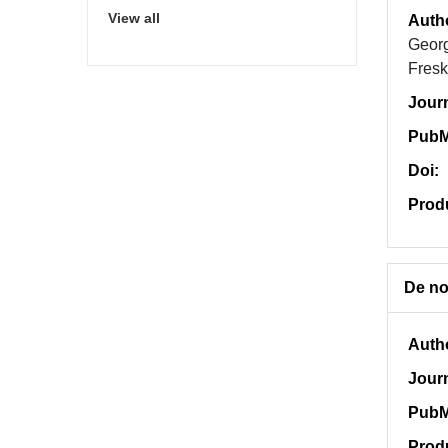
View all
Auth
Geor
Fresk
Jour
PubM
Doi:
Prod
De nov
Auth
Jour
PubM
Prod