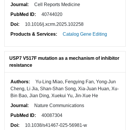
Journal:
Cell Reports Medicine
PubMed ID:
40744020
Doi:
10.1016/j.xcrm.2025.102258
Products & Services:
Catalog Gene Editing
USP7 V517F mutation as a mechanism of inhibitor
resistance
Authors:
Yu-Ling Miao, Fengying Fan, Yong-Jun
Cheng, Li Jia, Shan-Shan Song, Xia-Juan Huan, Xu-
Bin Bao, Jian Ding, Xuekui Yu, Jin-Xue He
Journal:
Nature Communications
PubMed ID:
40087304
Doi:
10.1038/s41467-025-56981-w