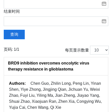
结束时间
查询
页码: 1/1
每页显示数量
BRD9 inhibition overcomes oncolytic virus
therapy resistance in glioblastoma
Authors:
Chen Guo, Zhilin Long, Peng Lin, Yinan
Shen, Yiye Zhong, Jingjing Qian, Jichuan Yu, Weixi
Zhao, Fuyi Liu, Yiling Ma, Jian Zheng, Jiayao Yang,
Shuai Zhao, Xiaojuan Ran, Zhen Xia, Congying Wu,
Yujia Cai, Chen Wang, Qi Xie