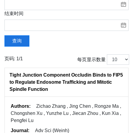
结束时间
查询
页码: 1/1
每页显示数量
Tight Junction Component Occludin Binds to FIP5
to Regulate Endosome Trafficking and Mitotic
Spindle Function
Authors:
Zichao Zhang , Jing Chen , Rongze Ma ,
Chongshen Xu , Yunzhe Lu , Jiecan Zhou , Kun Xia ,
Pengfei Lu
Journal:
Adv Sci (Weinh)