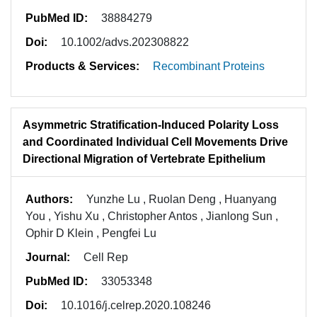
PubMed ID:
38884279
Doi:
10.1002/advs.202308822
Products & Services:
Recombinant Proteins
Asymmetric Stratification-Induced Polarity Loss
and Coordinated Individual Cell Movements Drive
Directional Migration of Vertebrate Epithelium
Authors:
Yunzhe Lu , Ruolan Deng , Huanyang
You , Yishu Xu , Christopher Antos , Jianlong Sun ,
Ophir D Klein , Pengfei Lu
Journal:
Cell Rep
PubMed ID:
33053348
Doi:
10.1016/j.celrep.2020.108246