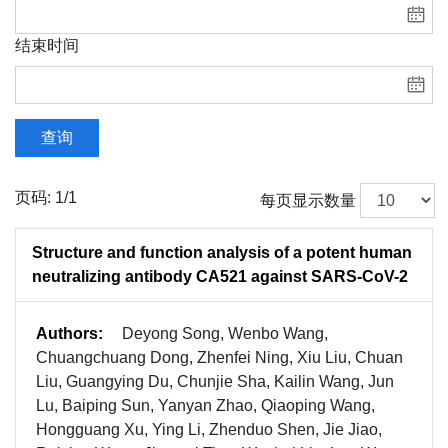
结束时间
查询
页码: 1/1
每页显示数量
Structure and function analysis of a potent human
neutralizing antibody CA521 against SARS-CoV-2
Authors:
Deyong Song, Wenbo Wang,
Chuangchuang Dong, Zhenfei Ning, Xiu Liu, Chuan
Liu, Guangying Du, Chunjie Sha, Kailin Wang, Jun
Lu, Baiping Sun, Yanyan Zhao, Qiaoping Wang,
Hongguang Xu, Ying Li, Zhenduo Shen, Jie Jiao,