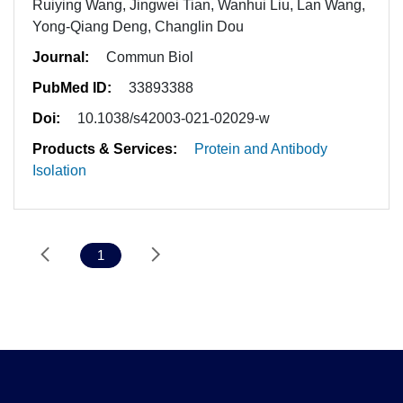
Ruiying Wang, Jingwei Tian, Wanhui Liu, Lan Wang,
Yong-Qiang Deng, Changlin Dou
Journal:
Commun Biol
PubMed ID:
33893388
Doi:
10.1038/s42003-021-02029-w
Products & Services:
Protein and Antibody
Isolation
1