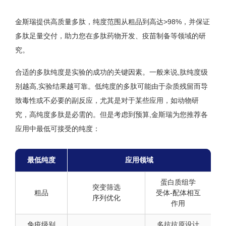
金斯瑞提供高质量多肽，纯度范围从粗品到高达>98%，并保证
多肽足量交付，助力您在多肽药物开发、疫苗制备等领域的研
究。
合适的多肽纯度是实验的成功的关键因素。一般来说,肽纯度级
别越高,实验结果越可靠。低纯度的多肽可能由于杂质残留而导
致毒性或不必要的副反应，尤其是对于某些应用，如动物研
究，高纯度多肽是必需的。但是考虑到预算,金斯瑞为您推荐各
应用中最低可接受的纯度：
最低纯度
应用领域
蛋白质组学
突变筛选
粗品
受体-配体相互
序列优化
作用
免疫级别
多抗抗原设计