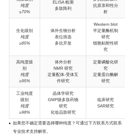
ELISA 检测
纯度
抗原亲和性分
多肽阵列
≥70%
析
Western blot
生化级别
体外生物分析
半定量酶机制
纯度
表位筛选
研究
≥85%
多抗开发
细胞粘附性研
究
高纯度级
体外分析
定量磷酸化研
别
NMR 研究
究
纯度
定量配体-受体互
定量蛋白酶解
≥95%
作研究
研究
工业纯度
晶体学研究
级别
GMP级多肽药物
临床研究
纯度
研究
SAR研究
≥98%
化妆品肽研究
如果您不确定需要选择哪种纯度？可通过下方联系方式联系
专业技术支持解答。