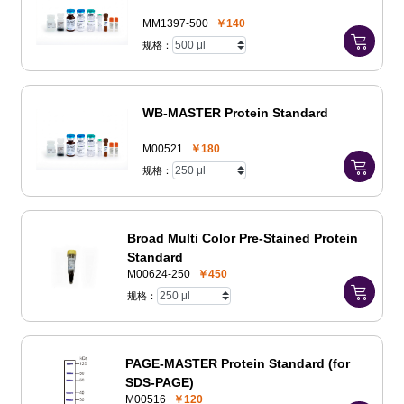
MM1397-500
￥140
规格：
WB-MASTER Protein Standard
M00521
￥180
规格：
Broad Multi Color Pre-Stained Protein
Standard
M00624-250
￥450
规格：
PAGE-MASTER Protein Standard (for
SDS-PAGE)
M00516
￥120