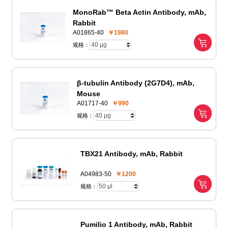
MonoRab™ Beta Actin Antibody, mAb,
Rabbit
A01865-40
￥1980
规格：
β-tubulin Antibody (2G7D4), mAb,
Mouse
A01717-40
￥990
规格：
TBX21 Antibody, mAb, Rabbit
A04983-50
￥1200
规格：
Pumilio 1 Antibody, mAb, Rabbit