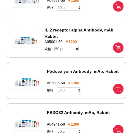
A04997-50
￥1200
规格：
IL 2 receptor alpha Antibody, mAb,
Rabbit
A05001-50
￥1200
规格：
Podocalyxin Antibody, mAb, Rabbit
A05006-50
￥1200
规格：
FBXO32 Antibody, mAb, Rabbit
A04941-50
￥1200
规格：