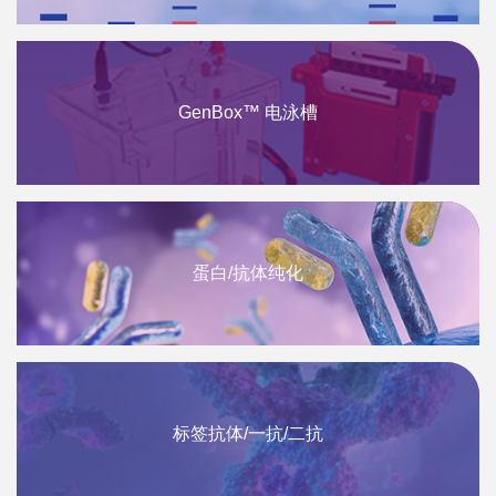
GenBox™ 电泳槽
蛋白/抗体纯化
标签抗体/一抗/二抗