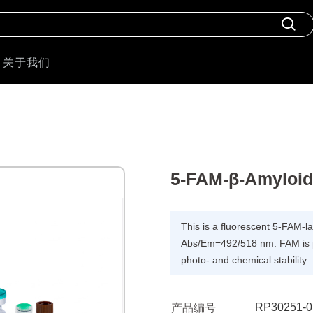
关于我们
5-FAM-β-Amyloid 
This is a fluorescent 5-FAM-l
Abs/Em=492/518 nm. FAM is p
photo- and chemical stability.
RP30251-0
产品编号