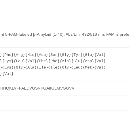
cent 5-FAM-labeled β-Amyloid (1-40), Abs/Em=492/518 nm. FAM is prefe
}{Phe}{Arg}{His}{Asp}{Ser}{Gly}{Tyr}{Glu}{Val}
}{Lys}{Leu}{Val}{Phe}{Phe}{Ala}{Glu}{Asp}{Val}
}{Lys}{Gly}{Ala}{Ile}{Ile}{Gly}{Leu}{Met}{Val}
}{Val}
HHQKLVFFAEDVGSNKGAIIGLMVGGVV