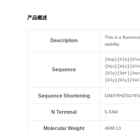
产品概述
This is a fluores
Description
stability.
{Asp}{Ala}{Glu
{His}{His}{Gln
Sequence
{Gly}{Ser}{Asn
{Gly}{Gly}{Val
Sequence Shortening
DAEFRHDSGYEV
N Terminal
5-FAM
Molecular Weight
4688.13