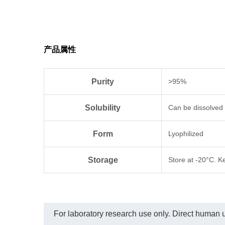
产品属性
Purity
>95%
Solubility
Can be dissolved
Form
Lyophilized
Storage
Store at -20°C. Ke
For laboratory research use only. Direct human us