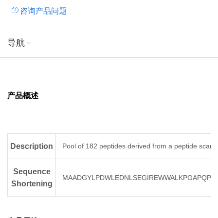
咨询产品问题
导航
产品概述
Description
Pool of 182 peptides derived from a peptide scan 
Sequence
MAADGYLPDWLEDNLSEGIREWWALKPGAPQPKA
Shortening