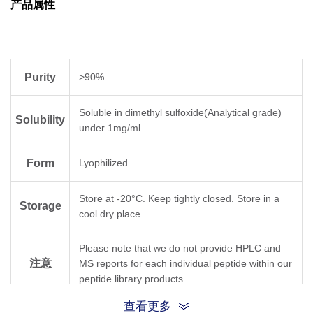
产品属性
Purity
>90%
Soluble in dimethyl sulfoxide(Analytical grade)
Solubility
under 1mg/ml
Form
Lyophilized
Store at -20°C. Keep tightly closed. Store in a
Storage
cool dry place.
Please note that we do not provide HPLC and
注意
MS reports for each individual peptide within our
peptide library products.
查看更多