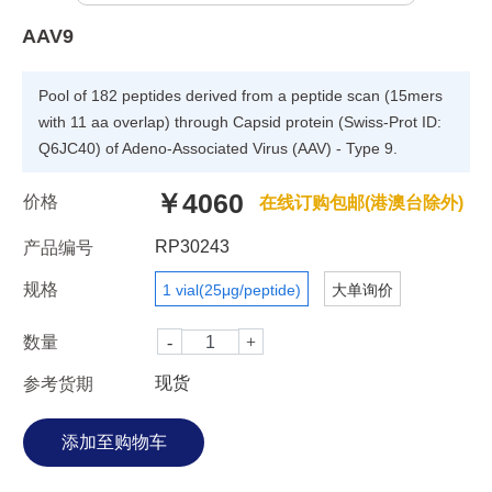
AAV9
Pool of 182 peptides derived from a peptide scan (15mers
with 11 aa overlap) through Capsid protein (Swiss-Prot ID:
Q6JC40) of Adeno-Associated Virus (AAV) - Type 9.
￥4060
价格
在线订购包邮(港澳台除外)
RP30243
产品编号
规格
1 vial(25μg/peptide)
大单询价
数量
现货
参考货期