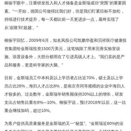
柳振宇眼中，注重研发投入和人才储备是金斯瑞成功“突围”的重要因
素。“一开始，德国公司做得比我们好，但是我们盯紧目标不放松，
持续进行技术提升，每一天都比前一天更进步一点，最终实现了
从‘追随’到‘超越’。”
柳振宇回忆，2009年6月，知名风投公司凯鹏华盈和贝祥医疗健康投
资集团给金斯瑞投资1500万美元，这笔钱除了用来完善实验室设
施、添置设备外，大部分都用在了引进高级人才上。“我们卖的是产
品和服务，更是科学家的大脑。”
目前，金斯瑞员工中本科及以上学历者占比近70%，硕士及以上学
历占比28%，海归人才占比8%，是南京市同等规模的企业中海归人
才较多的。过去数年，金斯瑞年销售额保持20%以上的增长，研发
支出占销售比重在8%—10%。柳振宇说，预计2018年以后，这一比
重会继续加码，超过10%。
为客户提供高质量服务是金斯瑞的又一“秘笈”。“金斯瑞近80%的业