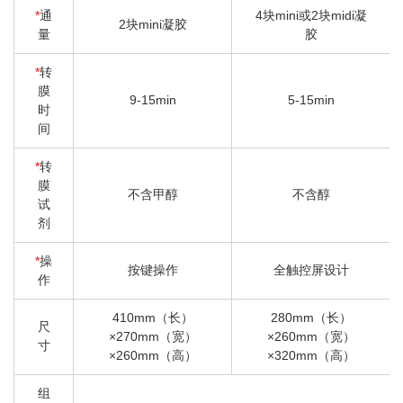
*
通
4块mini或2块midi凝
2块mini凝胶
量
胶
*
转
膜
9-15min
5-15min
时
间
*
转
膜
不含甲醇
不含醇
试
剂
*
操
按键操作
全触控屏设计
作
410mm（长）
280mm（长）
尺
×270mm（宽）
×260mm（宽）
寸
×260mm（高）
×320mm（高）
组