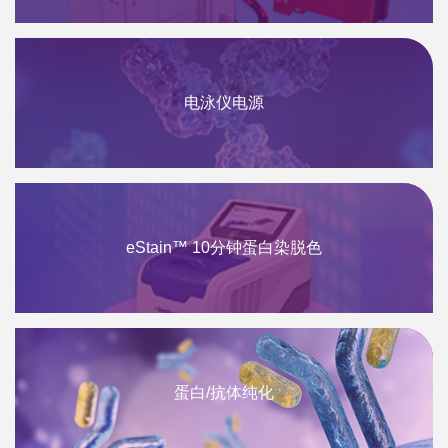
电泳仪电源
eStain™ 10分钟蛋白染脱色
蛋白/抗体纯化