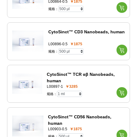
L00864-0.5
￥1875
规格：
CytoSinct™ CD3 Nanobeads, human
L00896-0.5
￥1875
规格：
CytoSinct™ TCR αβ Nanobeads,
human
L00897-1
￥3285
规格：
CytoSinct™ CD56 Nanobeads,
human
L00903-0.5
￥1875
规格：