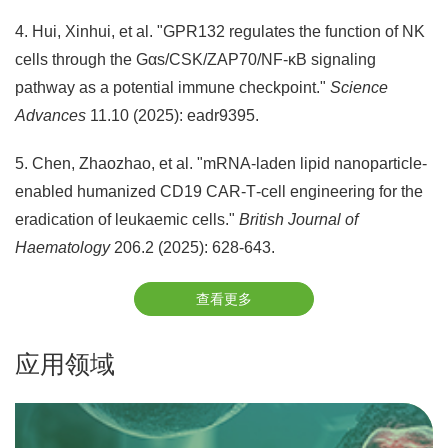
4. Hui, Xinhui, et al. "GPR132 regulates the function of NK
cells through the Gαs/CSK/ZAP70/NF-κB signaling
pathway as a potential immune checkpoint."
Science
Advances
11.10 (2025): eadr9395.
5. Chen, Zhaozhao, et al. "mRNA‐laden lipid nanoparticle‐
enabled humanized CD19 CAR‐T‐cell engineering for the
eradication of leukaemic cells."
British Journal of
Haematology
206.2 (2025): 628-643.
查看更多
应用领域