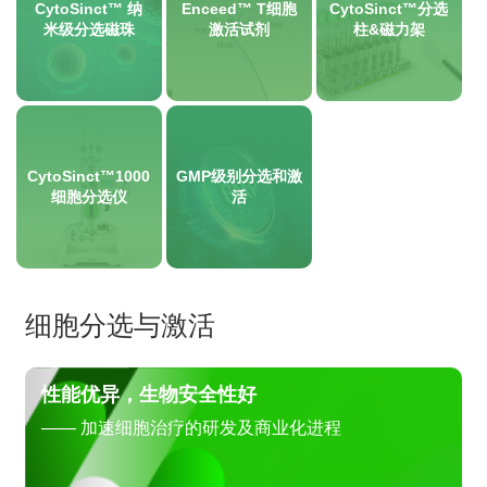
CytoSinct™ 纳
Enceed™ T细胞
CytoSinct™分选
米级分选磁珠
激活试剂
柱&磁力架
CytoSinct™1000
GMP级别分选和激
细胞分选仪
活
细胞分选与激活
性能优异，生物安全性好
—— 加速细胞治疗的研发及商业化进程