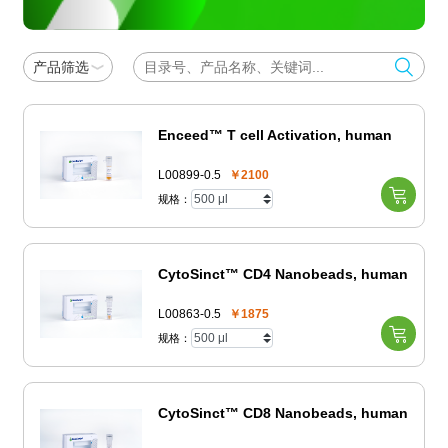
产品筛选
Enceed™ T cell Activation, human
L00899-0.5
￥2100
规格：
CytoSinct™ CD4 Nanobeads, human
L00863-0.5
￥1875
规格：
CytoSinct™ CD8 Nanobeads, human