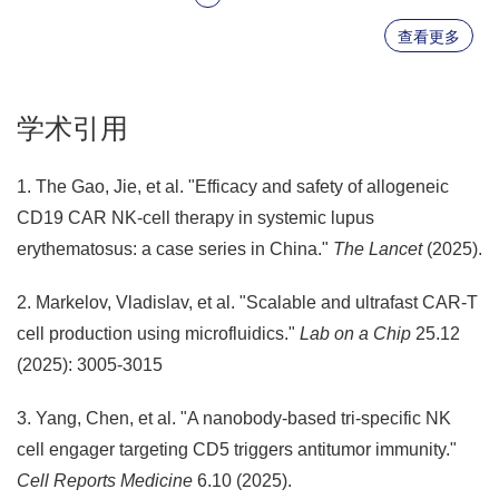
查看更多
学术引用
1. The Gao, Jie, et al. "Efficacy and safety of allogeneic
CD19 CAR NK-cell therapy in systemic lupus
erythematosus: a case series in China."
The Lancet
(2025).
2. Markelov, Vladislav, et al. "Scalable and ultrafast CAR-T
cell production using microfluidics."
Lab on a Chip
25.12
(2025): 3005-3015
3. Yang, Chen, et al. "A nanobody-based tri-specific NK
cell engager targeting CD5 triggers antitumor immunity."
Cell Reports Medicine
6.10 (2025).