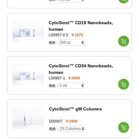
CytoSinct™ CD19 Nanobeads,
human
L00957-0.5
￥1875
规格：
CytoSinct™ CD34 Nanobeads,
human
L00967-1
￥3000
规格：
CytoSinct™ gM Columns
D00007
￥1900
规格：