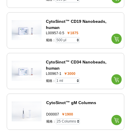
CytoSinct™ CD19 Nanobeads,
human
L00957-0.5
￥1875
规格：
CytoSinct™ CD34 Nanobeads,
human
L00967-1
￥3000
规格：
CytoSinct™ gM Columns
D00007
￥1900
规格：