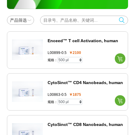
产品筛选
Enceed™ T cell Activation, human
L00899-0.5
￥2100
规格：
CytoSinct™ CD4 Nanobeads, human
L00863-0.5
￥1875
规格：
CytoSinct™ CD8 Nanobeads, human