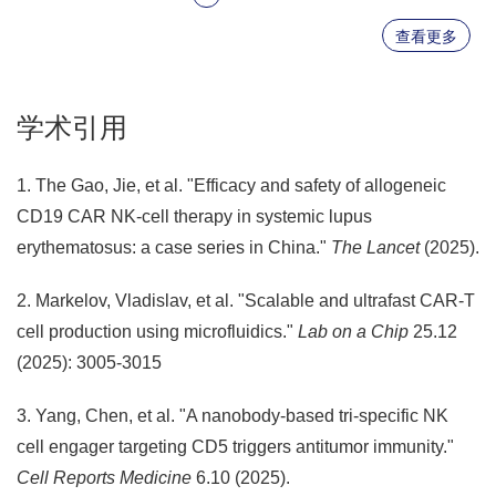
查看更多
学术引用
1. The Gao, Jie, et al. "Efficacy and safety of allogeneic
CD19 CAR NK-cell therapy in systemic lupus
erythematosus: a case series in China."
The Lancet
(2025).
2. Markelov, Vladislav, et al. "Scalable and ultrafast CAR-T
cell production using microfluidics."
Lab on a Chip
25.12
(2025): 3005-3015
3. Yang, Chen, et al. "A nanobody-based tri-specific NK
cell engager targeting CD5 triggers antitumor immunity."
Cell Reports Medicine
6.10 (2025).