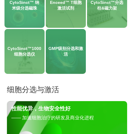
CytoSinct™ 纳
Enceed™ T细胞
CytoSinct™分选
米级分选磁珠
激活试剂
柱&磁力架
CytoSinct™1000
GMP级别分选和激
细胞分选仪
活
细胞分选与激活
性能优异，生物安全性好
—— 加速细胞治疗的研发及商业化进程