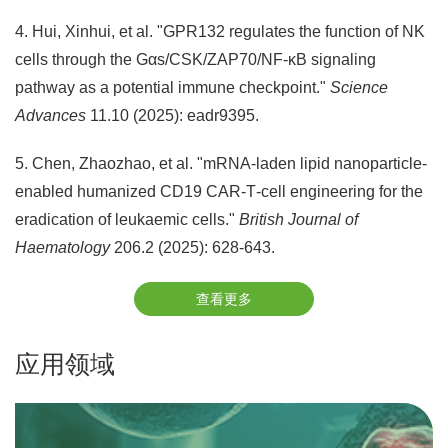
4. Hui, Xinhui, et al. "GPR132 regulates the function of NK
cells through the Gαs/CSK/ZAP70/NF-κB signaling
pathway as a potential immune checkpoint."
Science
Advances
11.10 (2025): eadr9395.
5. Chen, Zhaozhao, et al. "mRNA‐laden lipid nanoparticle‐
enabled humanized CD19 CAR‐T‐cell engineering for the
eradication of leukaemic cells."
British Journal of
Haematology
206.2 (2025): 628-643.
查看更多
应用领域