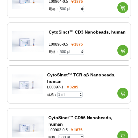
L00864-0.5
￥1875
规格：
CytoSinct™ CD3 Nanobeads, human
L00896-0.5
￥1875
规格：
CytoSinct™ TCR αβ Nanobeads,
human
L00897-1
￥3285
规格：
CytoSinct™ CD56 Nanobeads,
human
L00903-0.5
￥1875
规格：