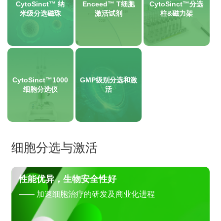
CytoSinct™ 纳
Enceed™ T细胞
CytoSinct™分选
米级分选磁珠
激活试剂
柱&磁力架
CytoSinct™1000
GMP级别分选和激
细胞分选仪
活
细胞分选与激活
性能优异，生物安全性好
—— 加速细胞治疗的研发及商业化进程