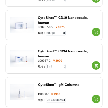
CytoSinct™ CD19 Nanobeads,
human
L00957-0.5
￥1875
规格：
CytoSinct™ CD34 Nanobeads,
human
L00967-1
￥3000
规格：
CytoSinct™ gM Columns
D00007
￥1900
规格：