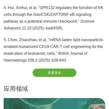
4. Hui, Xinhui, et al. "GPR132 regulates the function of NK
cells through the Gαs/CSK/ZAP70/NF-κB signaling
pathway as a potential immune checkpoint."
Science
Advances
11.10 (2025): eadr9395.
5. Chen, Zhaozhao, et al. "mRNA‐laden lipid nanoparticle‐
enabled humanized CD19 CAR‐T‐cell engineering for the
eradication of leukaemic cells."
British Journal of
Haematology
206.2 (2025): 628-643.
查看更多
应用领域