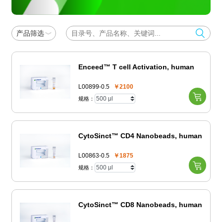
产品筛选
Enceed™ T cell Activation, human
L00899-0.5
￥2100
规格：
CytoSinct™ CD4 Nanobeads, human
L00863-0.5
￥1875
规格：
CytoSinct™ CD8 Nanobeads, human