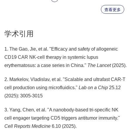
查看更多
学术引用
1. The Gao, Jie, et al. "Efficacy and safety of allogeneic
CD19 CAR NK-cell therapy in systemic lupus
erythematosus: a case series in China."
The Lancet
(2025).
2. Markelov, Vladislav, et al. "Scalable and ultrafast CAR-T
cell production using microfluidics."
Lab on a Chip
25.12
(2025): 3005-3015
3. Yang, Chen, et al. "A nanobody-based tri-specific NK
cell engager targeting CD5 triggers antitumor immunity."
Cell Reports Medicine
6.10 (2025).