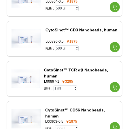
L00864-0.5
￥1875
规格：
CytoSinct™ CD3 Nanobeads, human
L00896-0.5
￥1875
规格：
CytoSinct™ TCR αβ Nanobeads,
human
L00897-1
￥3285
规格：
CytoSinct™ CD56 Nanobeads,
human
L00903-0.5
￥1875
规格：