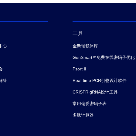
工具
中心
金斯瑞载体库
GenSmart™免费在线密码子优化
会
Psort II
解答
Real-time PCR引物设计软件
CRISPR gRNA设计工具
常用偏爱密码子表
多肽计算器