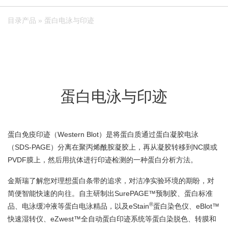
目录产品
» 蛋白电泳与印迹
蛋白电泳与印迹
蛋白免疫印迹（Western Blot）是将蛋白质通过蛋白凝胶电泳
（SDS-PAGE）分离在聚丙烯酰胺凝胶上，再从凝胶转移到NC膜或
PVDF膜上，然后用抗体进行印迹检测的一种蛋白分析方法。
金斯瑞了解您对理想蛋白条带的追求，对洁净实验环境的期盼，对
简便智能快速的向往。自主研制出SurePAGE™预制胶、蛋白标准
®
品、电泳缓冲液等蛋白电泳精品，以及eStain
蛋白染色仪、eBlot™
快速湿转仪、eZwest™全自动蛋白印迹系统等蛋白染脱色、转膜和